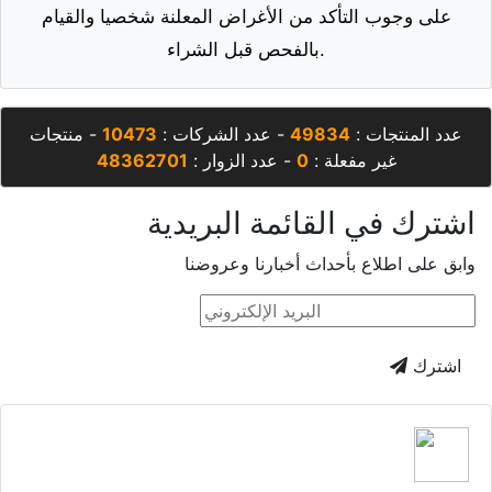
على وجوب التأكد من الأغراض المعلنة شخصيا والقيام
بالفحص قبل الشراء.
عدد المنتجات :
49834
- عدد الشركات :
10473
- منتجات
غير مفعلة :
0
- عدد الزوار :
48362701
اشترك في القائمة البريدية
وابق على اطلاع بأحداث أخبارنا وعروضنا
اشترك