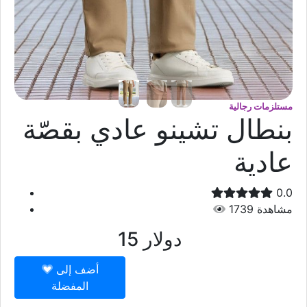
مستلزمات رجالية
بنطال تشينو عادي بقصّة
عادية
0.0
مشاهدة
1739
دولار
15
أضف إلى
المفضلة