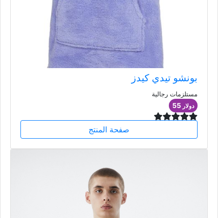
بونشو تيدي كيدز
مستلزمات رجالية
55
دولار
صفحة المنتج