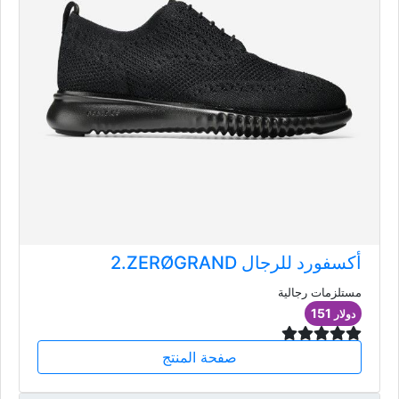
2.ZERØGRAND أكسفورد للرجال
مستلزمات رجالية
151
دولار
صفحة المنتج