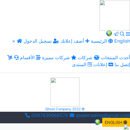
English
الرئيسية
أضف إعلانك
تسجيل الدخول
×
أحدث المنتجات
شركات
شركات مميزة
الأقسام
إتصل بنا
إعلانات
المنتدى
Qhost Company 2022 ©
0097430666576
qsaletrading@gmail.com
ENGLISH