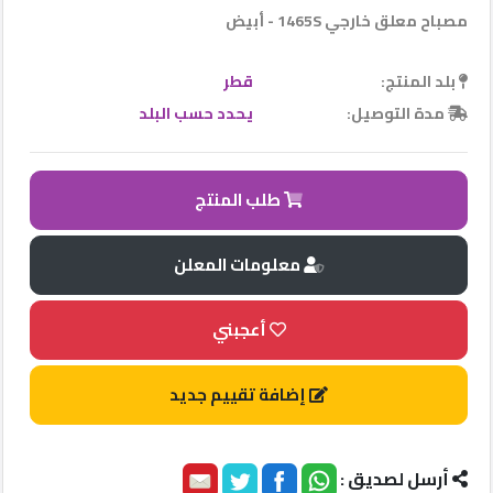
مصباح معلق خارجي 1465S - أبيض
بلد المنتج:
قطر
مدة التوصيل:
يحدد حسب البلد
Qhost
Company
2022
طلب المنتج
©
معلومات المعلن
أعجبني
إضافة تقييم جديد
أرسل لصديق :