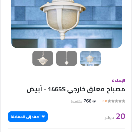
شركات
شركات
مميزة
الأقسام
إتصل
بنا
الإضاءة
مصباح معلق خارجي 1465S - أبيض
إعلانات
766
0.0
مشاهدة
20
المنتدى
دولار
أضف إلى المفضلة