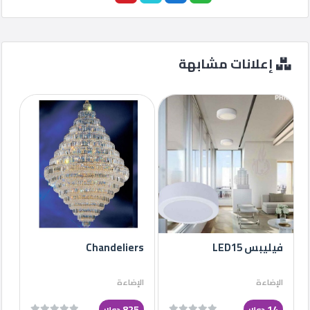
إعلانات مشابهة
فيليبس LED15
Chandeliers
الإضاءة
الإضاءة
825
14
دولار
دولار