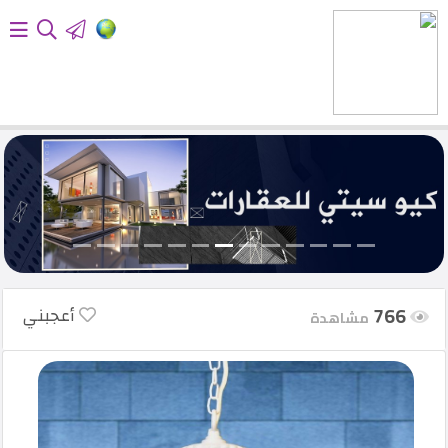
الرئيسية
أضف
إعلانك
تسجيل
الدخول
766
أعجبني
English
مشاهدة
أحدث
المنتجات