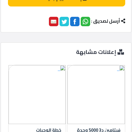
أرسل لصديق :
إعلانات مشابهة
فيتامين د3 5000 وحدة
خطة الوجبات