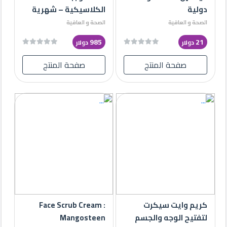
دولية
الكلاسيكية – شهرية
الصحة و العافية
الصحة و العافية
985
21
دولار
دولار
صفحة المنتج
صفحة المنتج
كريم وايت سيكرت
Face Scrub Cream :
لتفتيح الوجه والجسم
Mangosteen