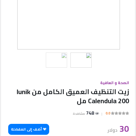
شركات
شركات
مميزة
الأقسام
إتصل
بنا
الصحة و العافية
زيت التنظيف العميق الكامل من Iunik
Calendula 200 مل
إعلانات
748
0.0
مشاهدة
المنتدى
30
دولار
أضف إلى المفضلة