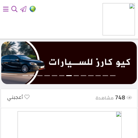
الرئيسية
أضف
إعلانك
تسجيل
الدخول
748
أعجبني
English
مشاهدة
أحدث
المنتجات