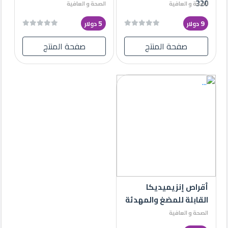
320
الصحة و العافية
الصحة و العافية
5
9
دولار
دولار
صفحة المنتج
صفحة المنتج
أقراص إنزيميديكا
القابلة للمضغ والمهدئة
الصحة و العافية