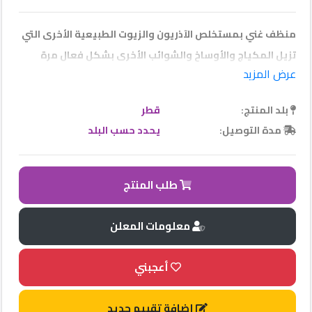
منظف ​​غني بمستخلص الآذريون والزيوت الطبيعية الأخرى التي
تزيل المكياج والأوساخ والشوائب الأخرى بشكل فعال مرة
عرض المزيد
واحدة.
Qhost
Company
بلد المنتج:
قطر
2022
©
مدة التوصيل:
يحدد حسب البلد
طلب المنتج
معلومات المعلن
أعجبني
إضافة تقييم جديد