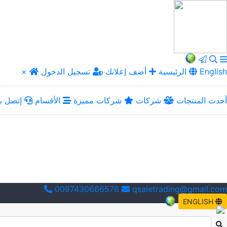
English
الرئيسية
أضف إعلانك
تسجيل الدخول
×
أحدث المنتجات
شركات
شركات مميزة
الأقسام
إتصل بن
0097430666576
qsaletrading@gmail.com
ENGLISH