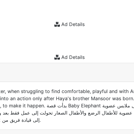
Ad Details
Ad Details
r, when struggling to find comfortable, playful and with Ar
 into an action only after Haya's brother Mansoor was born
مع هيا، ابنة عائشة، عندما كانت تكافح من أجل ا
وية للأطفال الرضع والأطفال الصغار تحولت إلى عمل فقط بعد ولاد
إلى قيادة فريق من 22 فردًا في العمل!) مع إيفا، وهي أم جديدة لبيناس، لتحقيق ذلك.