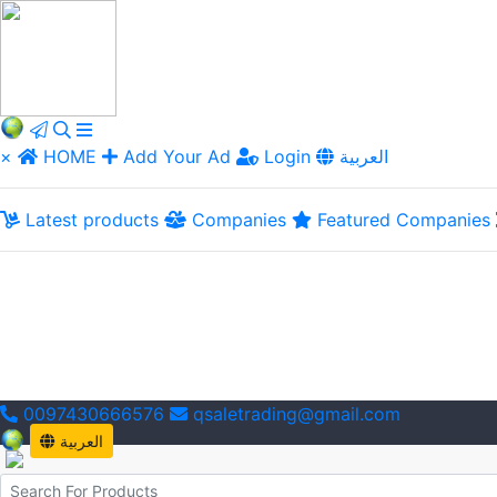
×
HOME
Add Your Ad
Login
العربية
Latest products
Companies
Featured Companies
0097430666576
qsaletrading@gmail.com
العربية