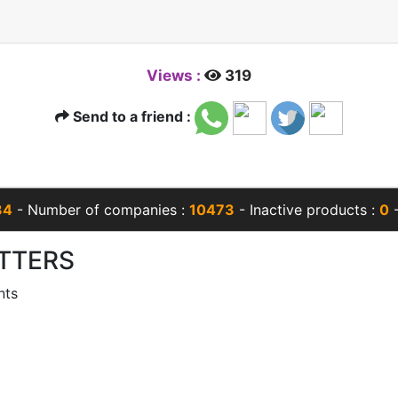
Views :
319
Send to a friend :
34
- Number of companies :
10473
- Inactive products :
0
-
TTERS
nts