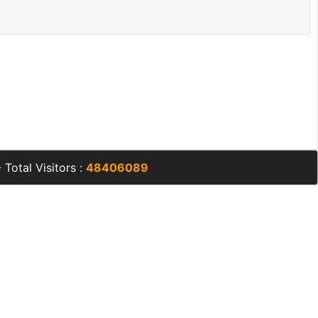
 Total Visitors :
48406089