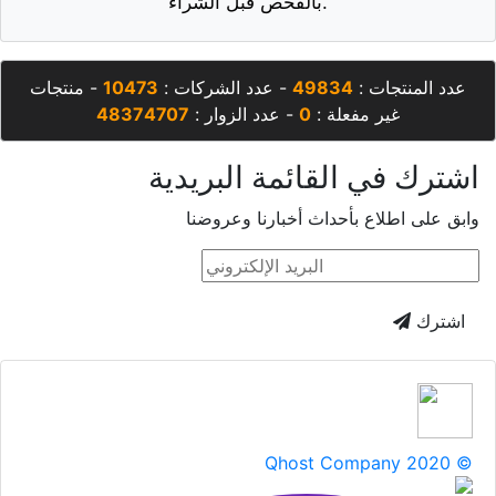
بالفحص قبل الشراء.
عدد المنتجات :
49834
- عدد الشركات :
10473
- منتجات
غير مفعلة :
0
- عدد الزوار :
48374707
اشترك في القائمة البريدية
وابق على اطلاع بأحداث أخبارنا وعروضنا
اشترك
Qhost Company 2020 ©