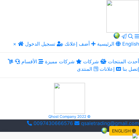
English
الرئيسية
أضف إعلانك
تسجيل الدخول
×
أحدث المنتجات
شركات
شركات مميزة
الأقسام
إتصل بنا
إعلانات
المنتدى
Qhost Company 2022 ©
0097430666576
qsaletrading@gmail.com
ENGLISH