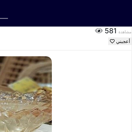
581
مشاهدة
أعجبني