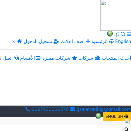
English
الرئيسية
أضف إعلانك
تسجيل الدخول
×
أحدث المنتجات
شركات
شركات مميزة
الأقسام
إتصل بن
0097430666576
qsaletrading@gmail.com
ENGLISH