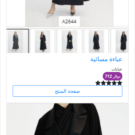
عباءة مسائية
عبايات
712
دولار
صفحة المنتج