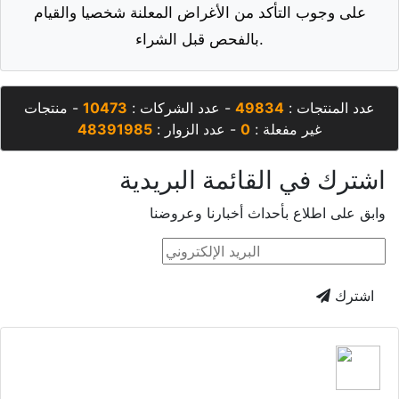
على وجوب التأكد من الأغراض المعلنة شخصيا والقيام
بالفحص قبل الشراء.
عدد المنتجات :
49834
- عدد الشركات :
10473
- منتجات
غير مفعلة :
0
- عدد الزوار :
48391985
اشترك في القائمة البريدية
وابق على اطلاع بأحداث أخبارنا وعروضنا
اشترك