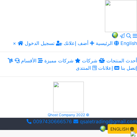
English
الرئيسية
أضف إعلانك
تسجيل الدخول
×
أحدث المنتجات
شركات
شركات مميزة
الأقسام
إتصل بنا
إعلانات
المنتدى
Qhost Company 2022 ©
0097430666576
qsaletrading@gmail.com
ENGLISH