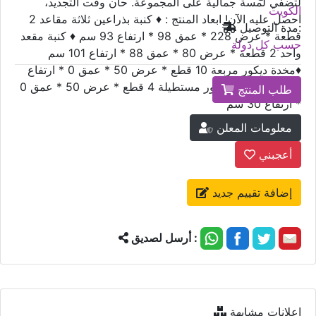
لتضفي لمسة جمالية على المجموعة. حان وقت التجديد،
الكويت
احصل عليه الآن! ابعاد المنتج : ♦ كنبة بذراعين ثلاثة مقاعد 2
مدة التوصيل:
قطعة * عرض 228 * عمق 98 * ارتفاع 93 سم ♦ كنبة مقعد
حسب كل دولة
واحد 2 قطعة * عرض 80 * عمق 88 * ارتفاع 101 سم
♦مخدة ديكور مربعة 10 قطع * عرض 50 * عمق 0 * ارتفاع
50 سم ♦مخدة ديكور مستطيلة 4 قطع * عرض 50 * عمق 0
طلب المنتج
* ارتفاع 30 سم
معلومات المعلن
أعجبني
إضافة تقييم جديد
أرسل لصديق :
إعلانات مشابهة