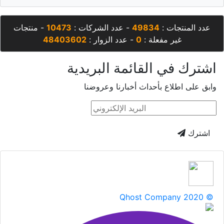
عدد المنتجات :
49834
- عدد الشركات :
10473
- منتجات
غير مفعلة :
0
- عدد الزوار :
48403602
اشترك في القائمة البريدية
وابق على اطلاع بأحداث أخبارنا وعروضنا
اشترك
Qhost Company 2020 ©