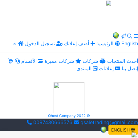
English
الرئيسية
أضف إعلانك
تسجيل الدخول
×
أحدث المنتجات
شركات
شركات مميزة
الأقسام
إتصل بنا
إعلانات
المنتدى
Qhost Company 2022 ©
0097430666576
qsaletrading@gmail.com
ENGLISH