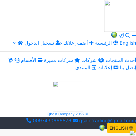
English
الرئيسية
أضف إعلانك
تسجيل الدخول
×
أحدث المنتجات
شركات
شركات مميزة
الأقسام
إتصل بنا
إعلانات
المنتدى
Qhost Company 2022 ©
0097430666576
qsaletrading@gmail.com
ENGLISH