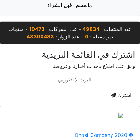
بالفحص قبل الشراء.
عدد المنتجات :
49834
- عدد الشركات :
10473
- منتجات
غير مفعلة :
0
- عدد الزوار :
48390483
اشترك في القائمة البريدية
وابق على اطلاع بأحداث أخبارنا وعروضنا
اشترك
Qhost Company 2020 ©