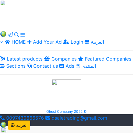
العربية
Login
Add Your Ad
HOME
×
Latest products
Companies
Featured Companies
المنتدى
Ads
Contact us
Sections
Qhost Company 2022 ©
0097430666576
qsaletrading@gmail.com
العربية